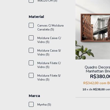
90x120 Cm (5)
Material
Canvas C/ Moldura
Canaleta (5)
Moldura Caixa C/
Vidro (5)
Moldura Caixa S/
Vidro (5)
Moldura Filete C/
Quadro Decora
Vidro (5)
Manhattan Br
R$380,0
Moldura Filete S/
Vidro (5)
R$342,00
com
B
10
x de
R$38,00
sem
Marca
Myrrha (5)