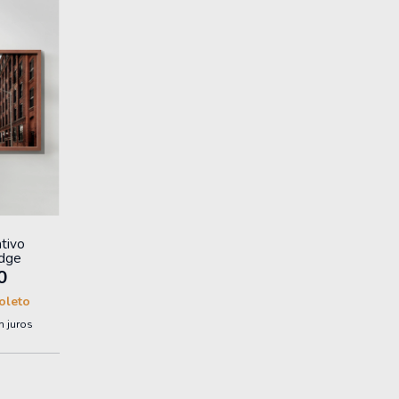
tivo
idge
0
oleto
 juros