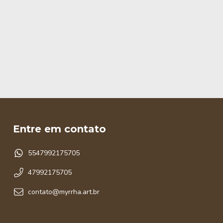
Entre em contato
5547992175705
47992175705
contato@myrrha.art.br