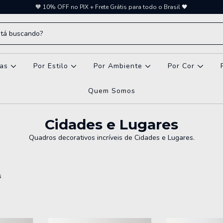
🧡 10% OFF no PIX + Frete Grátis para todo o Brasil 🖤
vas
Por Estilo
Por Ambiente
Por Cor
Quem Somos
Cidades e Lugares
Quadros decorativos incríveis de Cidades e Lugares.
s