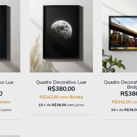
vo Lua
Quadro Decorativo Luar
Quadro Decorat
Brid
R$380,00
0
R$38
R$342,00
com
Boleto
oleto
R$342,00
c
10
x de
R$38,00
sem juros
 juros
10
x de
R$38,0