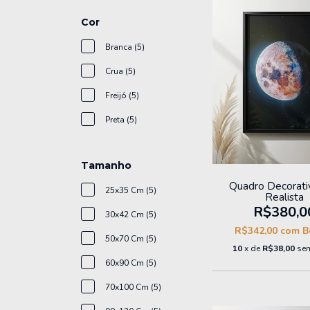
Cor
Branca (5)
Crua (5)
Freijó (5)
Preta (5)
Tamanho
Quadro Decorati
25x35 Cm (5)
Realista
R$380,0
30x42 Cm (5)
R$342,00
com
B
50x70 Cm (5)
10
x de
R$38,00
sem
60x90 Cm (5)
70x100 Cm (5)