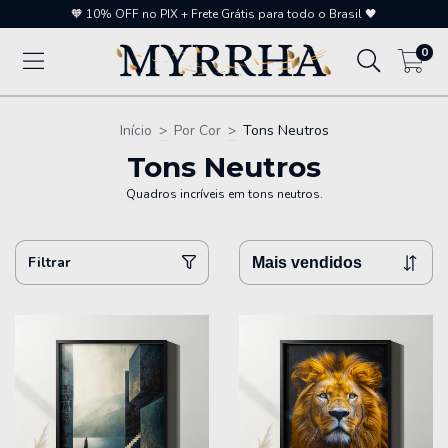
🧡 10% OFF no PIX + Frete Grátis para todo o Brasil 🖤
0
Início
>
Por Cor
>
Tons Neutros
Tons Neutros
Quadros incríveis em tons neutros.
Filtrar