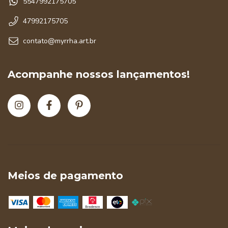
5547992175705
47992175705
contato@myrrha.art.br
Acompanhe nossos lançamentos!
Meios de pagamento