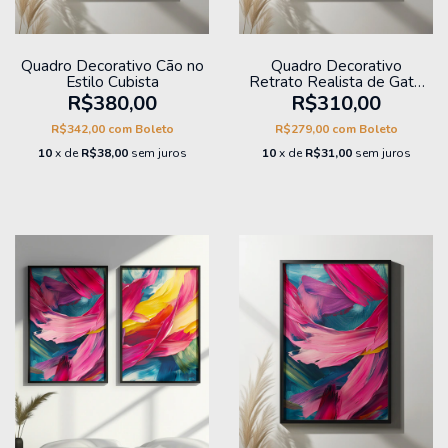
Quadro Decorativo Cão no
Quadro Decorativo
Estilo Cubista
Retrato Realista de Gato
Laranja
R$380,00
R$310,00
R$342,00
com
Boleto
R$279,00
com
Boleto
10
x de
R$38,00
sem juros
10
x de
R$31,00
sem juros