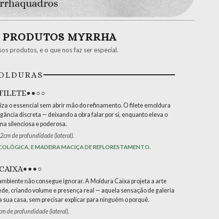
S PRODUTOS MYRRHA
s produtos, e o que nos faz ser especial.
OLDURAS
FILETE
●●○○
iza o essencial sem abrir mão do refinamento. O filete emoldura
gância discreta — deixando a obra falar por si, enquanto eleva o
ma silenciosa e poderosa.
 2cm de profundidade (lateral).
COLÓGICA, E MADEIRA MACIÇA DE REFLORESTAMENTO.
CAIXA
●●●○
mbiente não consegue ignorar. A Moldura Caixa projeta a arte
ede, criando volume e presença real — aquela sensação de galeria
a sua casa, sem precisar explicar para ninguém o porquê.
cm de profundidade (lateral).