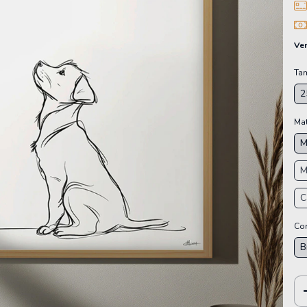
Ver
Ta
2
Mat
M
M
C
Cor
B