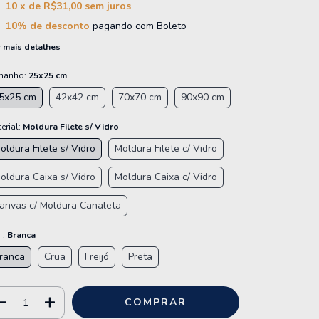
10
x de
R$31,00
sem juros
10% de desconto
pagando com Boleto
 mais detalhes
manho:
25x25 cm
5x25 cm
42x42 cm
70x70 cm
90x90 cm
erial:
Moldura Filete s/ Vidro
oldura Filete s/ Vidro
Moldura Filete c/ Vidro
oldura Caixa s/ Vidro
Moldura Caixa c/ Vidro
anvas c/ Moldura Canaleta
 :
Branca
ranca
Crua
Freijó
Preta