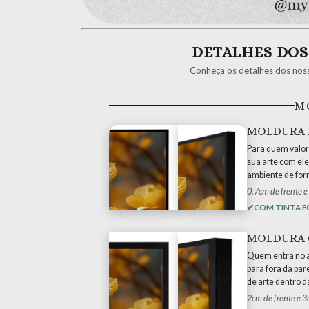
DETALHES DO
Conheça os detalhes dos nosso
M
MOLDURA 
Para quem valor
sua arte com ele
ambiente de for
0,7cm de frente e
COM TINTA E
MOLDURA 
Quem entra no a
para fora da par
de arte dentro d
2cm de frente e 3