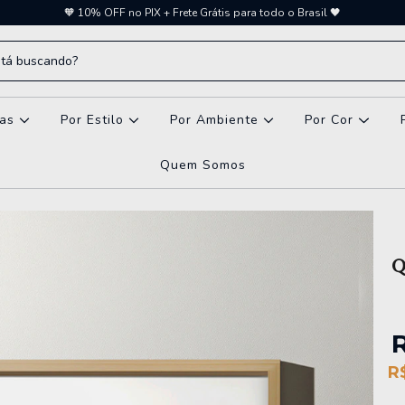
🧡 10% OFF no PIX + Frete Grátis para todo o Brasil 🖤
vas
Por Estilo
Por Ambiente
Por Cor
Quem Somos
Q
R